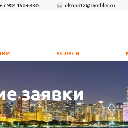
+ 7 984 190-64-85
elton312@rambler.ru
НИИ
УСЛУГИ
е заявки