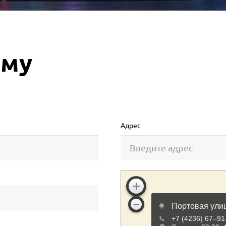
рму
Адрес