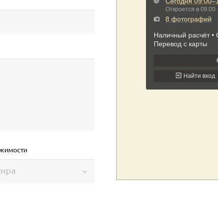
ижимости
тира